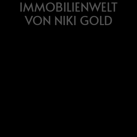
IMMOBILIENWELT
VON NIKI GOLD
Niki Gold
Mit meinem abgeschlossenem
Studium im Wirtschaftsrecht,
meiner jahrelangen Erfahrung im